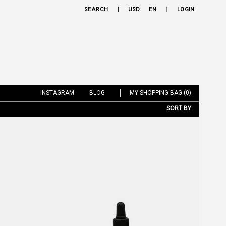
SEARCH
USD
EN
LOGIN
INSTAGRAM
BLOG
MY SHOPPING BAG (0)
SORT BY
NEW ARRIVALS
BRAND
PRICE LOW TO HIGH
PRICE HIGH TO LOW
DISCOUNT LOW TO HIGH
DISCOUNT HIGH TO LOW