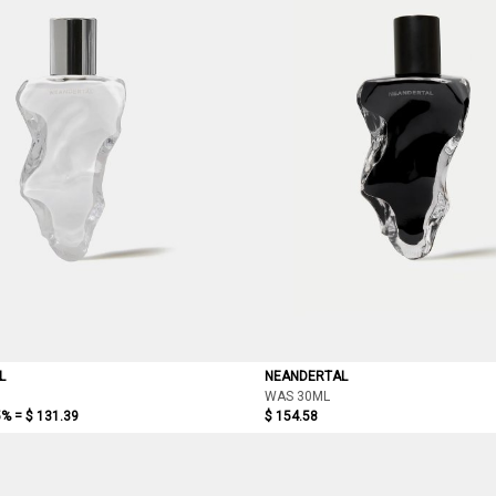
L
NEANDERTAL
WAS 30ML
5% =
$ 131.39
$ 154.58