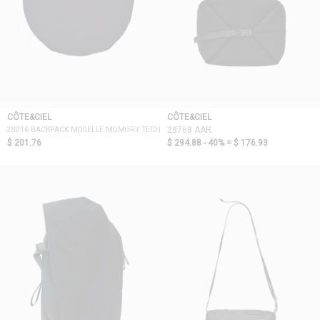
CÔTE&CIEL
CÔTE&CIEL
28016 BACKPACK MOSELLE MOMORY TECH
28768 AAR
$ 201.76
$ 294.88 - 40% =
$ 176.93