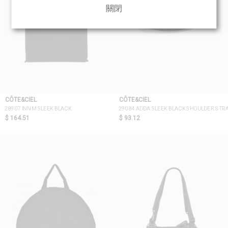
關閉
CÔTE&CIEL
CÔTE&CIEL
28907 INN M SLEEK BLACK
29084 ADDA SLEEK BLACK SHOULDER STR
$ 164.51
$ 93.12