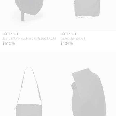
CÔTE&CIEL
CÔTE&CIEL
29010 ISAR M KOMATSU ONIBEGIE NYLON
28762 INN SMALL
$ 512.16
$ 124.16