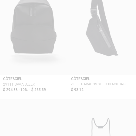
CÔTE&CIEL
CÔTE&CIEL
29086 ISARAU XS SLEEK BLACK BAG
29111 SAVA SLEEK
$ 294.88 - 10% =
$ 265.39
$ 93.12