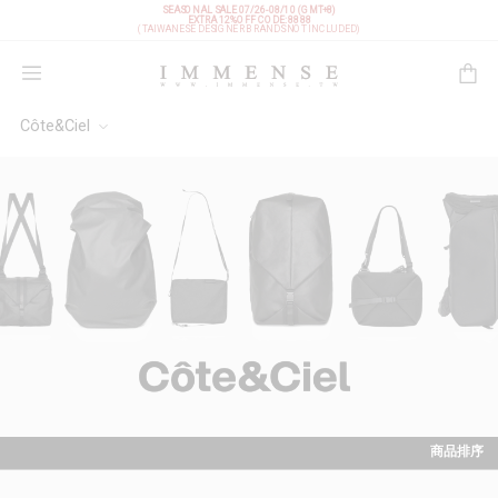
SEASONAL SALE 07/26-08/10 (GMT+8)
EXTRA 12%OFF
CODE: 8888
(TAIWANESE DESIGNER BRANDS NOT INCLUDED)
購物袋
Côte&Ciel
商品排序
依上架時間