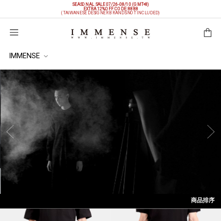
SEASONAL SALE 07/26-08/10 (GMT+8)
EXTRA 12%OFF
CODE: 8888
(TAIWANESE DESIGNER BRANDS NOT INCLUDED)
購物袋
IMMENSE
商品排序
依上架時間