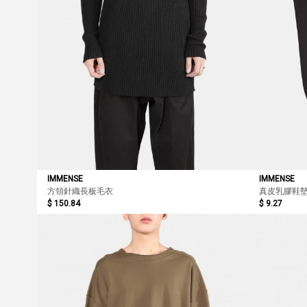
IMMENSE
IMMENSE
方領針織長板毛衣
真皮乳膠鞋
$ 150.84
$ 9.27