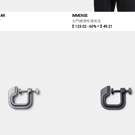
GAR
IMMENSE
P
大門襟彈性薄夾克
$ 123.02 - 60% =
$ 49.21