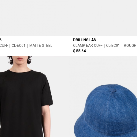
B
DRILLING LAB
 CUFF｜CL-EC01｜MATTE STEEL
CLAMP EAR CUFF｜CL-EC01｜ROUGH
$ 55.64