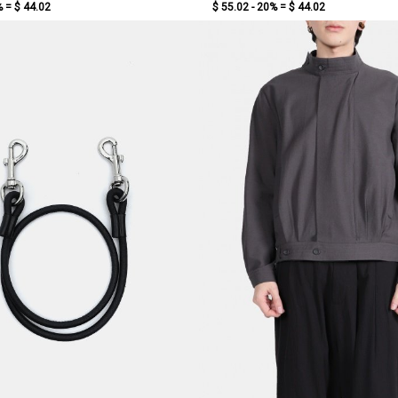
% =
$ 44.02
$ 55.02 - 20% =
$ 44.02