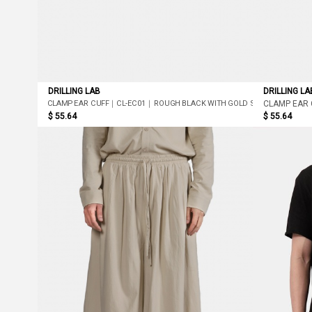
DRILLING LAB
DRILLING LA
CLAMP EAR CUFF｜CL-EC01｜ROUGH BLACK WITH GOLD SCREW
CLAMP EAR
$ 55.64
$ 55.64