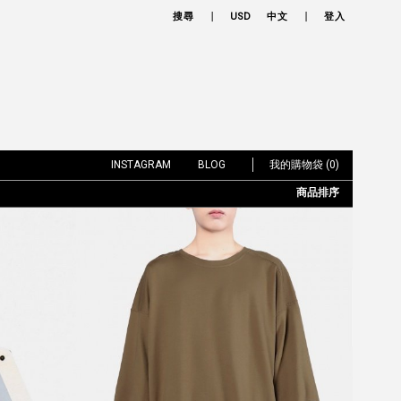
搜尋
USD
中文
登入
INSTAGRAM
BLOG
我的購物袋 (0)
商品排序
依上架時間
依品牌
依價格低至高
依價格高至低
依折扣低至高
依折扣高至低