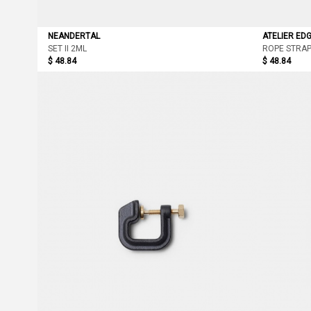
NEANDERTAL
ATELIER ED
SET II 2ML
ROPE STRA
$ 48.84
$ 48.84