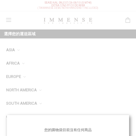
SEASONAL SALE 07/26-08/10 (GMT+8)
EXTRA 12%OFF
CODE: 8888
(TAIWANESE DESIGNER BRANDS NOT INCLUDED)
購物袋
選擇您的運送區域
ASIA
AFRICA
EUROPE
NORTH AMERICA
SOUTH AMERICA
OCEANIA
您的購物袋目前沒有任何商品